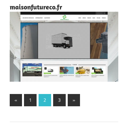
maisonfutureco.fr
Pagination
Previous
Next
«
1
2
3
»
Posts
Posts
des
publications