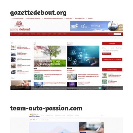
gazettedebout.org
team-auto-passion.com