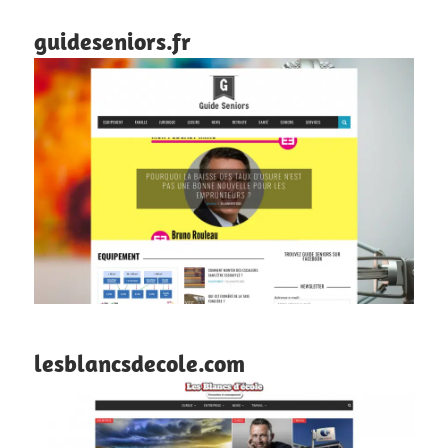
guideseniors.fr
lesblancsdecole.com