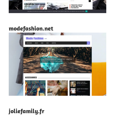
modefashion.net
joliefamily.fr